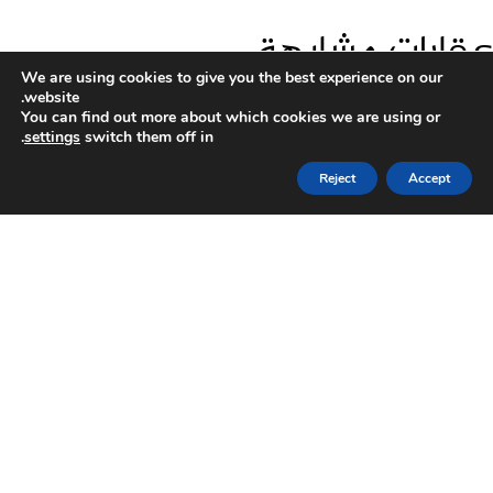
عقارات مشابهة
We are using cookies to give you the best experience on our
website.
You can find out more about which cookies we are using or
.
settings
switch them off in
Reject
Accept
10,800 ريال قطري
8,000 ريال قطري
شقة ثلاث غرف نوم
شقة غرفتين نوم
برج الدارين
حدائق الجازي