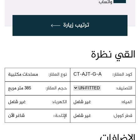
واتساب
ترتيب زيارة
القي نظرة
كود العقار::
CT-AJT-G-A
نوع العقار:
مساحات مكتبية
التصنيف:
حجم العقار:
385 متر مربع
المياه:
غير شامل
الكهرباء:
غير شامل
قطر كوول:
غير شامل
الإتاحة::
شاغر الآن
الإضافات