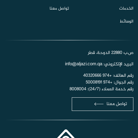
الخدمات
تواصل معنا
الوسائط
ص.ب 22880 الدوحة، قطر
البريد الإلكتروني:
info@aljazi.com.qa
رقم الهاتف:
+974 40320666
رقم الجوال:
+974 50008191
رقم خدمة العملاء (24/7):
8008004
تواصل معنا